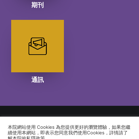
期刊
通訊
本院網站使用 Cookies 為您提供更好的瀏覽體驗，如果您繼
© 2026 建道神學院Alliance Bible Seminary. All rights reserved
續使用本網站，即表示您同意我們使用Cookies，詳情請了
解本院的私隱政策。