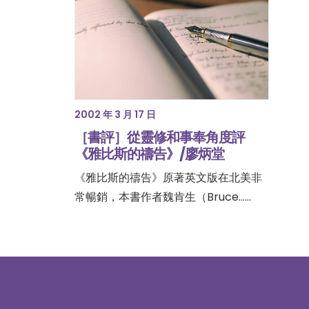
2002 年 3 月 17 日
［書評］從靈修和事奉角度評
《雅比斯的禱告》/廖炳堂
《雅比斯的禱告》原著英文版在北美非
常暢銷，本書作者魏肯生（Bruce……