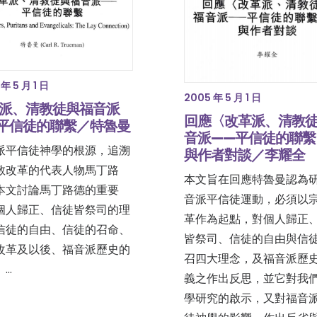
年 5 月 1 日
2005 年 5 月 1 日
派、清教徒與福音派
回應〈改革派、清教
平信徒的聯繫／特魯曼
音派——平信徒的聯繫
派平信徒神學的根源，追溯
與作者對談／李耀全
教改革的代表人物馬丁路
本文旨在回應特魯曼認為
本文討論馬丁路德的重要
音派平信徒運動，必須以
個人歸正、信徒皆祭司的理
革作為起點，對個人歸正
信徒的自由、信徒的召命、
皆祭司、信徒的自由與信
改革及以後、福音派歷史的
召四大理念，及福音派歷
。…
義之作出反思，並它對我
學研究的啟示，又對福音