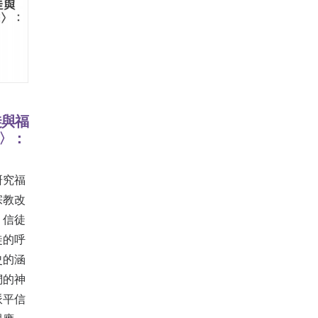
徒與福
〉：
研究福
宗教改
、信徒
徒的呼
史的涵
們的神
派平信