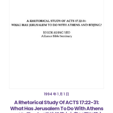
1994 年 1 月 1 日
A Rhetorical Study Of ACTS 17:22-31:
What Has Jerusalem To Do With Athens