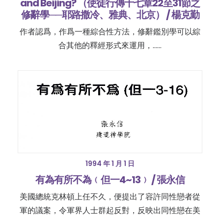
and Beijing? （使徒行傳十七章22至31節之
修辭學──耶路撒冷、雅典、北京） / 楊克勤
作者認爲，作爲一種綜合性方法，修辭鑑別學可以綜
合其他的釋經形式來運用，……
1994 年 1 月 1 日
有為有所不為﹙但一4~13﹚ / 張永信
美國總統克林頓上任不久，便提出了容許同性戀者從
軍的議案，令軍界人士群起反對，反映出同性戀在美