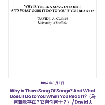
1994 年 1 月 1 日
Why is There Song Of Songs? And What
Does It Do to You When You Read It?（為
何雅歌存在？它與你何干？） / David J.