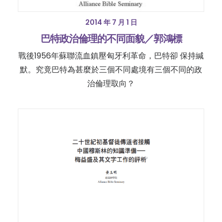
2014 年 7 月 1 日
巴特政治倫理的不同面貌／郭鴻標
戰後1956年蘇聯流血鎮壓匈牙利革命，巴特卻 保持緘
默。究竟巴特為甚麼於三個不同處境有三個不同的政
治倫理取向？