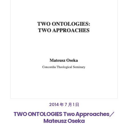
2014 年 7 月 1 日
TWO ONTOLOGIES Two Approaches／
Mateusz Oseka