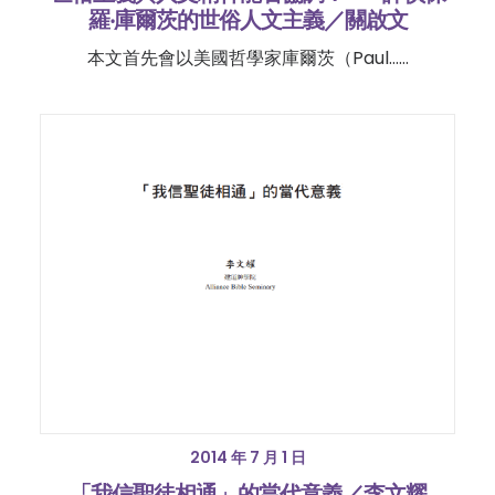
羅‧庫爾茨的世俗人文主義／關啟文
本文首先會以美國哲學家庫爾茨（Paul……
2014 年 7 月 1 日
「我信聖徒相通」的當代意義／李文耀