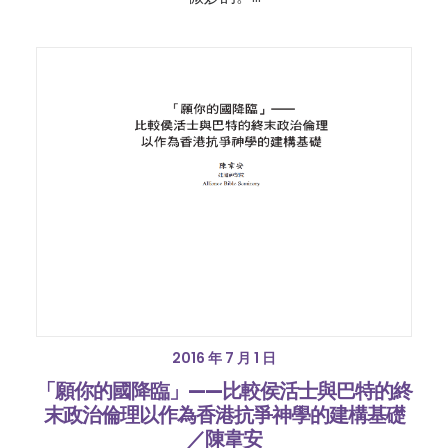
2016 年 7 月 1 日
「願你的國降臨」——比較侯活士與巴特的終
末政治倫理以作為香港抗爭神學的建構基礎
／陳韋安