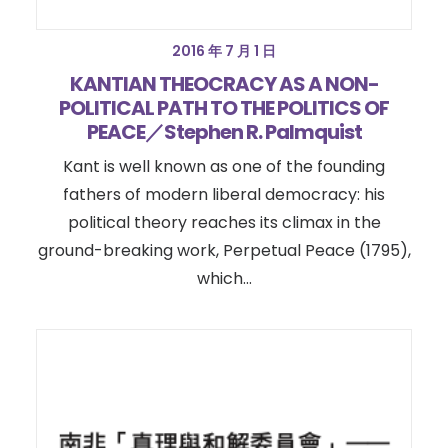
2016 年 7 月 1 日
KANTIAN THEOCRACY AS A NON-
POLITICAL PATH TO THE POLITICS OF
PEACE／Stephen R. Palmquist
Kant is well known as one of the founding
fathers of modern liberal democracy: his
political theory reaches its climax in the
ground-breaking work, Perpetual Peace (1795),
which…