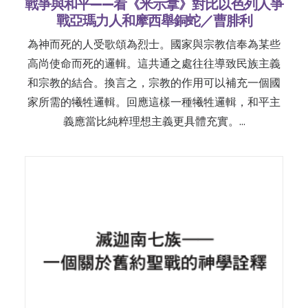
戰爭與和平——看《米示拿》對比以色列人爭
戰亞瑪力人和摩西舉銅蛇／曹腓利
為神而死的人受歌頌為烈士。國家與宗教信奉為某些
高尚使命而死的邏輯。這共通之處往往導致民族主義
和宗教的結合。換言之，宗教的作用可以補充一個國
家所需的犧牲邏輯。回應這樣一種犧牲邏輯，和平主
義應當比純粹理想主義更具體充實。…