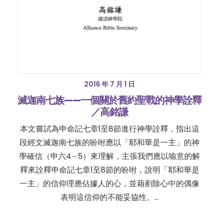
2016 年 7 月 1 日
滅迦南七族——一個關於舊約聖戰的神學詮釋
／高銘謙
本文嘗試為申命記七章1至8節進行神學詮釋，指出這
段經文滅迦南七族的吩咐應以「耶和華是一主」的神
學確信（申六4∼5）來理解，主張我們應以喻意的解
釋來詮釋申命記七章1至8節的吩咐，說明「耶和華是
一主」的信仰理應佔據人的心，並藉剷除心中的偶像
表明這信仰的不能妥協性。…