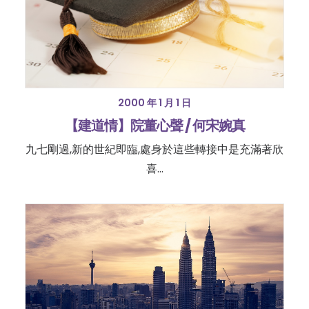
2000 年 1 月 1 日
【建道情】院董心聲 / 何宋婉真
九七剛過,新的世紀即臨,處身於這些轉接中是充滿著欣
喜...