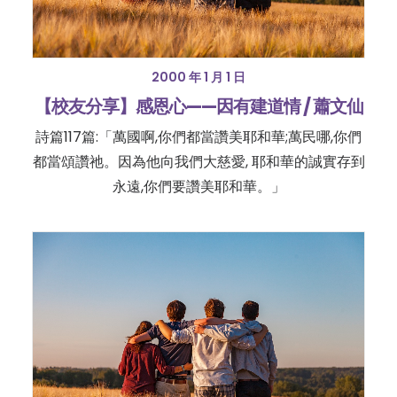
2000 年 1 月 1 日
【校友分享】感恩心——因有建道情 / 蕭文仙
詩篇117篇:「萬國啊,你們都當讚美耶和華;萬民哪,你們
都當頌讚祂。因為他向我們大慈愛, 耶和華的誠實存到
永遠,你們要讚美耶和華。」