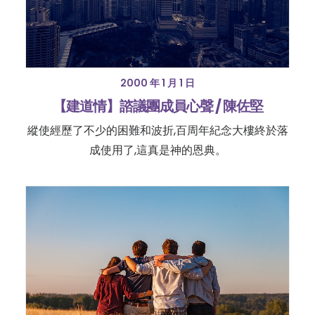
2000 年 1 月 1 日
【建道情】諮議團成員心聲 / 陳佐堅
縱使經歷了不少的困難和波折,百周年紀念大樓終於落
成使用了,這真是神的恩典。