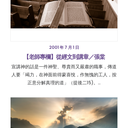
2001 年 7 月 1 日
【老師專欄】從經文到講章／張棠
宣講神的話是一件神聖、尊貴而又嚴肅的職事，傳道
人要「竭力，在神面前得蒙喜悅，作無愧的工人，按
正意分解真理的道」（提後二15)。…