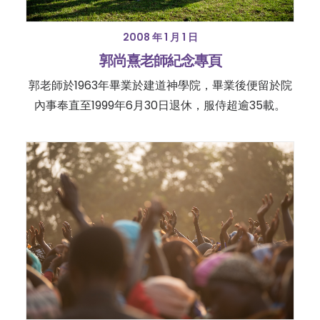
2008 年 1 月 1 日
郭尚熹老師紀念專頁
郭老師於1963年畢業於建道神學院，畢業後便留於院
內事奉直至1999年6月30日退休，服侍超逾35載。