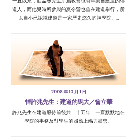
一直以來，莊孟春先生所屬教會也有畢業自建道的傳
道人，而他兒時所參與的夏令營也曾在建道舉行，所
以自小已認識建道是一家歷史悠久的神學院。…
2008 年 10 月 1 日
悼許兆先生：建道的馬大／曾立華
許兆先生在建道服侍前後共二十五年，一直默默地在
學院的事務及對學生的照應上竭力盡忠。