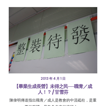
2013 年 4 月 1 日
【畢業生成長營】未得之民──職青／成
人！？ / 甘雪芬
陳偉明傳道指出職青／成人是教會的中流砥柱，是重