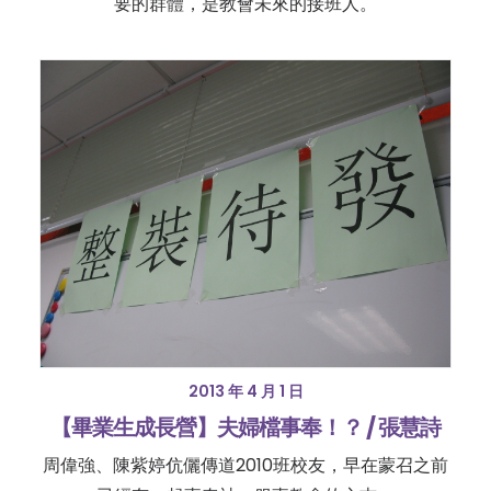
要的群體，是教會未來的接班人。
2013 年 4 月 1 日
【畢業生成長營】夫婦檔事奉！？ / 張慧詩
周偉強、陳紫婷伉儷傳道2010班校友，早在蒙召之前