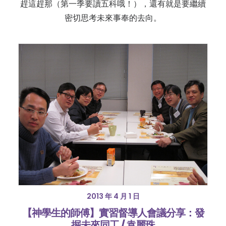
趕這趕那（第一季要讀五科哦！），還有就是要繼續
密切思考未來事奉的去向。
2013 年 4 月 1 日
【神學生的師傅】實習督導人會議分享：發
掘未來同工 / 袁麗珠