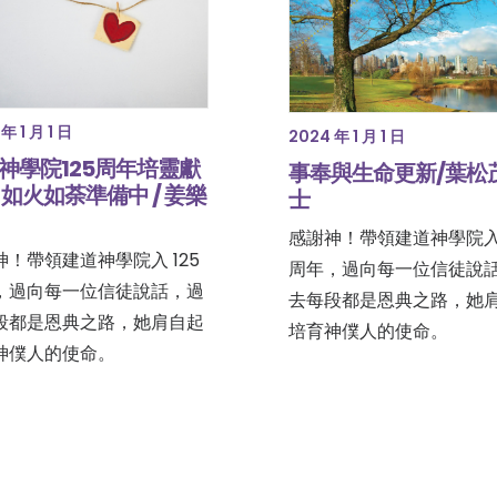
年 1 月 1 日
2024 年 1 月 1 日
神學院125周年培靈獻
事奉與生命更新/葉松
 如火如荼準備中 / 姜樂
士
感謝神！帶領建道神學院入 
神！帶領建道神學院入 125
周年，過向每一位信徒說
，過向每一位信徒說話，過
去每段都是恩典之路，她
段都是恩典之路，她肩自起
培育神僕人的使命。
神僕人的使命。