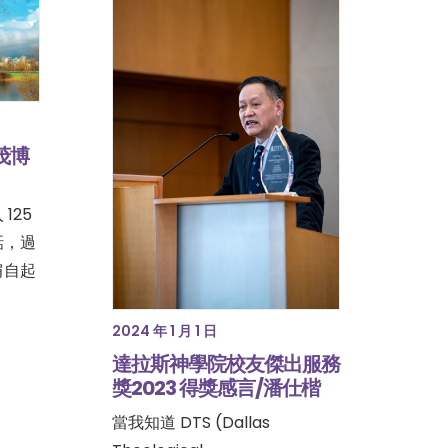
茂博
125
話，過
肩自起
2024 年 1 月 1 日
達拉斯神學院校友傑出服務
獎2023 得獎感言/潘仕楷
當我知道 DTS (Dallas