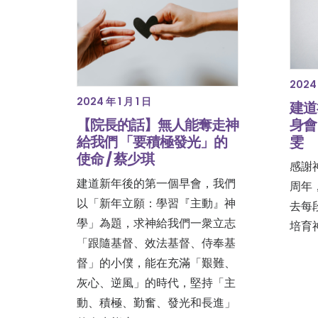
2024 
2024 年 1 月 1 日
建道
【院長的話】無人能奪走神
身會
給我們 「要積極發光」的
雯
使命 / 蔡少琪
感謝
建道新年後的第一個早會，我們
周年
以「新年立願：學習『主動』神
去每
學」為題，求神給我們一衆立志
培育
「跟隨基督、效法基督、侍奉基
督」的小僕，能在充滿「艱難、
灰心、逆風」的時代，堅持「主
動、積極、勤奮、發光和長進」