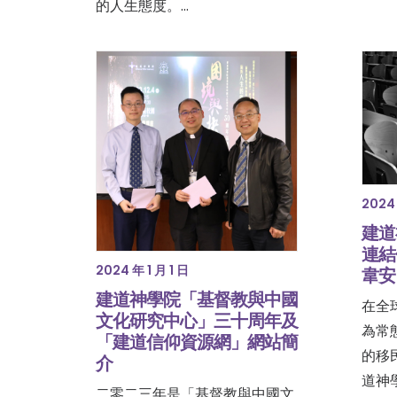
的人生態度。…
2024 
建道
連結
2024 年 1 月 1 日
韋安
建道神學院「基督教與中國
在全
文化研究中心」三十周年及
為常
「建道信仰資源網」網站簡
的移
介
道神
二零二三年是「基督教與中國文