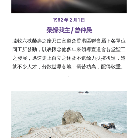
1982 年 2 月 1 日
榮歸我主 / 曾仲愚
滕牧六秩榮壽之慶乃由宣道會香港區聯會屬下各單位
同工所發動，以表懷念他多年來領導宣道會各堂聖工
之發展，迅速走上自立之途及不遺餘力扶掖後進，造
就不少人才，分散世界各地；勞苦功高，配得敬重。
…