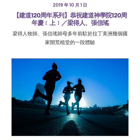
2019 年 10 月 1 日
【建道120周年系列】恭祝建道神學院120周
年慶﹝上﹞／梁得人、張信瑤
梁得人牧師、張信瑤師母多年前駐於拉丁美洲幾個國
家開荒植堂的一段體驗