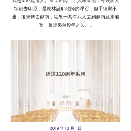
我是51班建道人。當年班內二十人畢業後，有幾個人
準備去印尼，是應林証耶牧師的呼召，但手續辦不
通，後來轉去越南，結果一共有八人去到越南及柬埔
寨，長達18至19年之久。…
2019 年 10 月 1 日