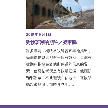
2018 年 5 月 1 日
對換班潮的期許／梁家麟
許多年前，楊牧谷牧師曾直率地指出，
每個傳信息者都有一個有效期，這個有
效期的指標在於他所傳遞的信息的質
素，信息枯竭便是有效期屆滿，他應該
鞠躬謝幕，不要繼續白佔地土。這段話
聽起來刻薄，卻饒具見地。…