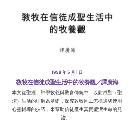
1998 年 5 月 1 日
敎牧在信徒成聖生活中的牧養觀／譚廣海
本文從聖經、神學敎義與敎會傳統中，以對成聖（聖
潔）生活的理解為基礎，探究敎牧同工怎樣適切使用
心靈輔導的技巧，來幫助信徒產生真實聖潔生命的見
證。…