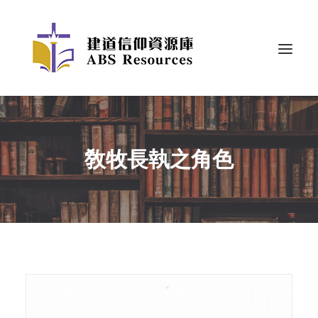
敎牧長執之角色