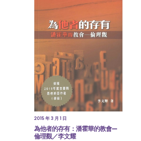
2015 年 3 月 1 日
為他者的存有：潘霍華的教會—
倫理觀／李文耀