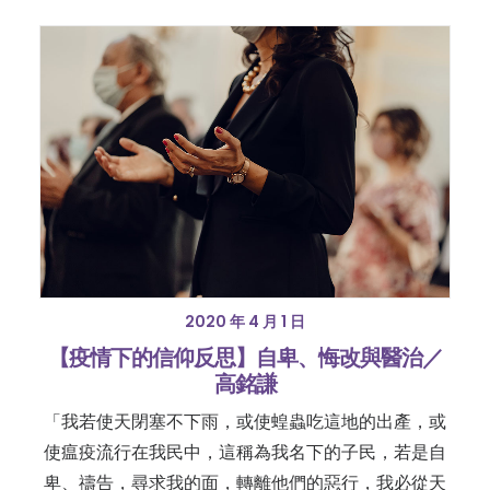
2020 年 4 月 1 日
【疫情下的信仰反思】自卑、悔改與醫治／
高銘謙
「我若使天閉塞不下雨，或使蝗蟲吃這地的出產，或
使瘟疫流行在我民中，這稱為我名下的子民，若是自
卑、禱告，尋求我的面，轉離他們的惡行，我必從天