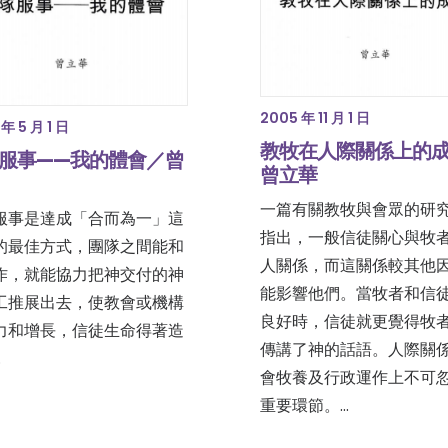
2005 年 11 月 1 日
年 5 月 1 日
教牧在人際關係上的
服事——我的體會／曾
曾立華
一篇有關教牧與會眾的研
服事是達成「合而為一」這
指出，一般信徒關心與牧
的最佳方式，團隊之間能和
人關係，而這關係較其他
作，就能協力把神交付的神
能影響他們。當牧者和信
工推展出去，使教會或機構
良好時，信徒就更覺得牧
力和增長，信徒生命得著造
傳講了神的話語。人際關
…
會牧養及行政運作上不可
重要環節。…