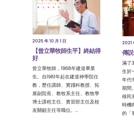
2025 年 10 月 1 日
2021 
【曾立華牧師生平】終結得
傳説
好
滿了
曾立華牧師，1968年建道畢業
生於
生。自1981年起在建道神學院任
年代
教，歷任講師、實踐科教授、拓
期間
展副院長、教牧系主任、教牧學
移民
博士課程主任、實習部主任及校
時機
友關顧主任等職位。…
的「