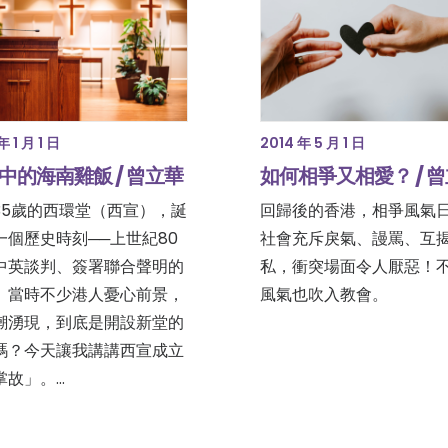
2014 年 5 月 1 日
年 1 月 1 日
如何相爭又相愛？ / 
中的海南雞飯 / 曾立華
回歸後的香港，相爭風氣
35歲的西環堂（西宣），誕
社會充斥戾氣、謾罵、互
一個歷史時刻──上世紀80
私，衝突場面令人厭惡！
中英談判、簽署聯合聲明的
風氣也吹入教會。
。當時不少港人憂心前景，
潮湧現，到底是開設新堂的
嗎？今天讓我講講西宣成立
掌故」。…