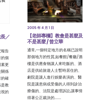
2005 年 4 月 1 日
【老師專欄】教會是甚麼及
成長／
不是甚麼 / 曾立華
通常,一個特定地方的名稱已說明
究報告
那個地方的性質,如餐館/餐廳/酒
者的個
樓是供應食物讓人來吃飯的、酒
因素更
店是供給旅遊人士暫時居住的、
徒關係
劇院是讓人進行娛樂表演的、醫
者的確
院是讓患病或受傷的人得到診治
係是教
療傷的、法院是處理訴訟,讓事情
忽視的
得著公正裁決的......…