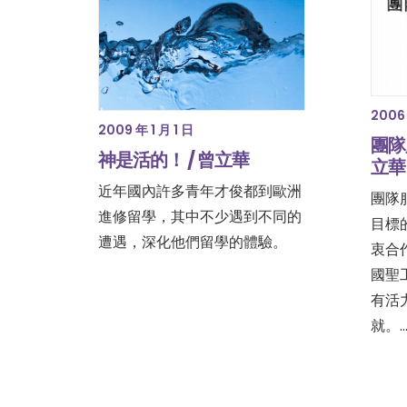
2006 
2009 年 1 月 1 日
團隊
神是活的！ / 曾立華
立華
近年國內許多青年才俊都到歐洲
團隊
進修留學，其中不少遇到不同的
目標
遭遇，深化他們留學的體驗。
衷合
國聖
有活
就。