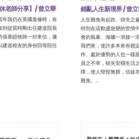
休老師分享】/ 曾立華
錯亂人生新境界 / 曾
當年我仍在英國進修時，有
人生難免有起跌、得失之
收到從當時剛出任建道院長
特別在這動盪急變的世情
的張慕皚牧師一封來信，邀
會的風暴、海嘯一浪接一
以建道校友的身份回母院任
我們來，使許多本來有穩
作、處於優勢的人也一樣
員之不幸，頓失安穩生活
障，使人惶惶無措，信徒
難免。…