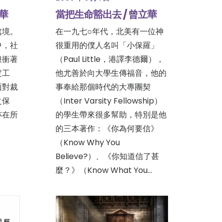
立華
當把生命豁出去 / 曾立華
處境。
在一九七○年代，北美有一位神
中，社
很重用的僕人名叫「小保羅」
浪衝著
（Paul Little，港譯李德爾），
定工
他尤善於向大學生傳福音，他的
面對裁
事奉給那個時代的大專團契
之保
（Inter Varsity Fellowship）
亦在所
的學生帶來很多幫助，特別是他
的三本著作：《你為何要信》
（Know Why You
Believe?）、《你知道信了甚
麼？》（Know What You…