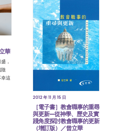
曾立華
日盛，
揭陰
不幸這
2012 年 11 月 15 日
［電子書］教會職事的重尋
與更新—從神學、歷史及實
踐角度探討教會職事的更新
（增訂版）／曾立華