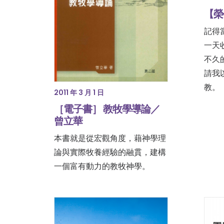
【榮
記得
一天
不久
請我
教。
2011 年 3 月 1 日
［電子書］ 教牧學導論／
曾立華
本書就是從宏觀角度，藉神學理
論與實際牧養經驗的融貫，建構
一個富有動力的教牧神學。