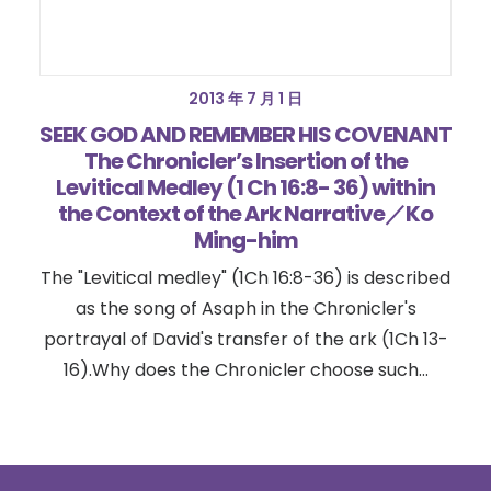
2013 年 7 月 1 日
SEEK GOD AND REMEMBER HIS COVENANT
The Chronicler’s Insertion of the
Levitical Medley (1 Ch 16:8- 36) within
the Context of the Ark Narrative／Ko
Ming-him
The "Levitical medley" (1Ch 16:8-36) is described
as the song of Asaph in the Chronicler's
portrayal of David's transfer of the ark (1Ch 13-
16).Why does the Chronicler choose such…