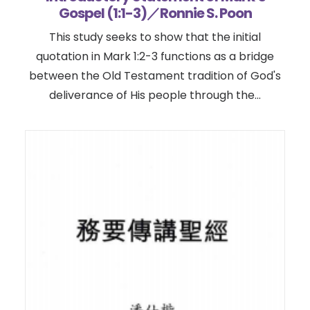
Gospel (1:1-3)／Ronnie S. Poon
This study seeks to show that the initial
quotation in Mark 1:2-3 functions as a bridge
between the Old Testament tradition of God's
deliverance of His people through the…