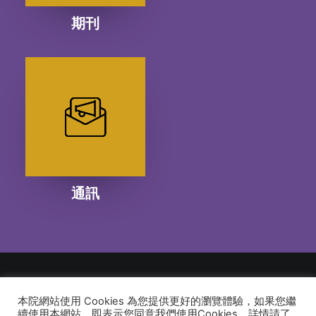
期刊
通訊
本院網站使用 Cookies 為您提供更好的瀏覽體驗，如果您繼
© 2026 建道神學院Alliance Bible Seminary. All rights reserved
續使用本網站，即表示您同意我們使用Cookies，詳情請了