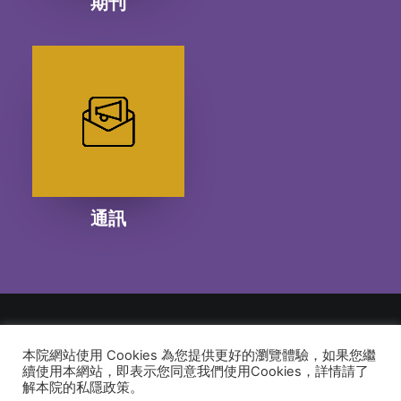
期刊
通訊
本院網站使用 Cookies 為您提供更好的瀏覽體驗，如果您繼
© 2026 建道神學院Alliance Bible Seminary. All rights reserved
續使用本網站，即表示您同意我們使用Cookies，詳情請了
解本院的私隱政策。