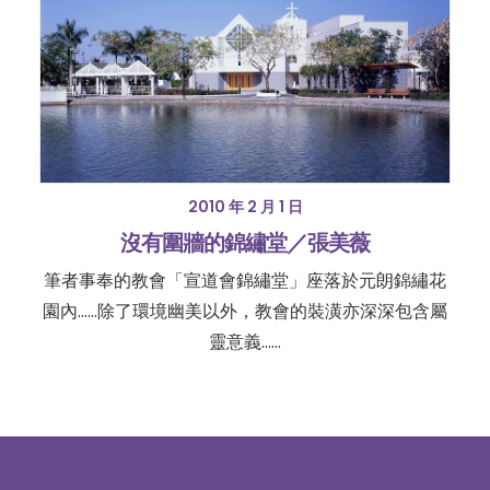
2010 年 2 月 1 日
沒有圍牆的錦繡堂／張美薇
筆者事奉的教會「宣道會錦繡堂」座落於元朗錦繡花
園內......除了環境幽美以外，教會的裝潢亦深深包含屬
靈意義......