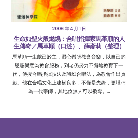
2006 年 4 月 1 日
生命如聖火般燃燒：合唱指揮家馬革順的人
生傳奇／馬革順（口述）、薛彥莉（整理）
馬革順一生獻己於主，潛心鑽研教會音樂，以自己的
恩賜樂意為教會服務，到老仍努力不懈地教育下一
代，傳授合唱指揮技法及詩班合唱法，為教會作出貢
獻。他在合唱文化上建樹良多，不僅是先鋒，更堪稱
為一代宗師，其地位無人可以褫奪。…