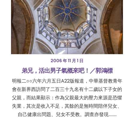
2006 年 11 月 1 日
弟兄，活出男子氣概來吧！／郭鴻標
明報二○○六年六月五日A22版報道，中華基督教青年
會在新界西訪問了二百三十九名有十二歲以下子女的
父親，而結果顯示：作為父親最大的壓力來源是恐懼
失業，其次是收入不足，其餘的是無時間陪伴兒女、
自己健康出問題、兒女不受教。調查亦發現......…