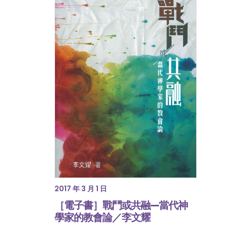
2017 年 3 月 1 日
［電子書］戰鬥或共融—當代神
學家的教會論／李文耀