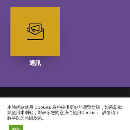
通訊
本院網站使用 Cookies 為您提供更好的瀏覽體驗，如果您繼
© 2026 建道神學院Alliance Bible Seminary. All rights reserved
續使用本網站，即表示您同意我們使用Cookies，詳情請了
解本院的私隱政策。
同意