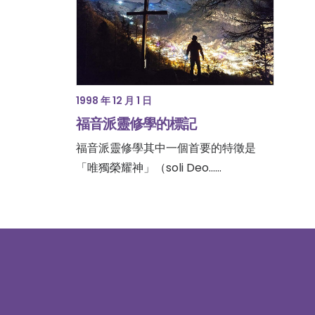
1998 年 12 月 1 日
福音派靈修學的標記
福音派靈修學其中一個首要的特徵是
「唯獨榮耀神」（soli Deo……