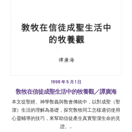
1998 年 5 月 1 日
敎牧在信徒成聖生活中的牧養觀／譚廣海
本文從聖經、神學敎義與敎會傳統中，以對成聖（聖
潔）生活的理解為基礎，探究敎牧同工怎樣適切使用
心靈輔導的技巧，來幫助信徒產生真實聖潔生命的見
證。…