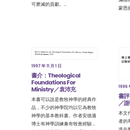
可磨滅的貢獻。…
蒙恩
1997 年 11 月 1 日
書介：Theological
Foundations For
1996 
Ministry／袁沛充
書評
本書可以說是教牧神學的經典作
／謝
品，不少的神學院均以它為教牧
本文
神學的基本教科書。作者安德遜
者的
博士有神學訓練兼有牧會經驗，
道在