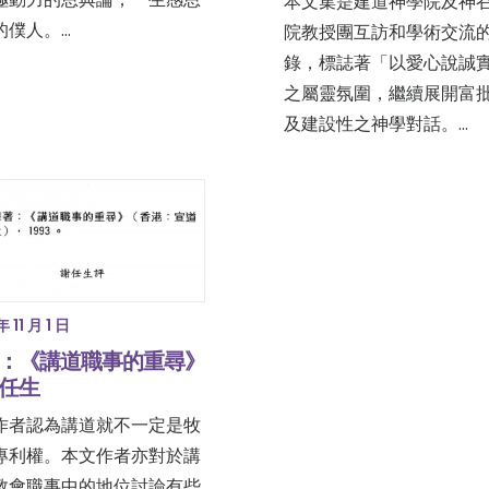
本文集是建道神學院及神
的僕人。…
院教授團互訪和學術交流
錄，標誌著「以愛心說誠
之屬靈氛圍，繼續展開富
及建設性之神學對話。…
年 11 月 1 日
：《講道職事的重尋》
任生
作者認為講道就不一定是牧
專利權。本文作者亦對於講
教會職事中的地位討論有些