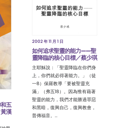
2002 年 11 月 1 日
如何追求聖靈的能力——聖
靈降臨的核心目標／蔡少琪
主耶穌說：「聖靈降臨在你們身
上，你們就必得著能力。」（徒
一8）保羅教導「要被聖靈充
滿」（弗五18）。因為惟有藉著
聖靈的能力，我們才能勝過罪惡
仰和五
和黑暗，復興自己，復興教會，
、黃漢
普傳福音。…