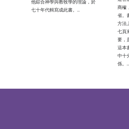
他綜合神學與教牧學的理論，於
商榷
七十年代輯寫成此書。…
省。
方法
七頁
要，
這本
中十
係。