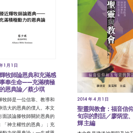
年 1 月 1 日
輝牧師論恩典和充滿感
事奉生命——充滿積極
的恩典論／蔡少琪
2014 年 4 月 1 日
輝牧師是一位信靠、教導和
神浩大的恩典的僕人。本文
聖靈與教會：福音信
旬宗的對話／廖炳堂
方面談論滕牧師關於恩典的
輝 主編
：「神主權性的恩典」；充
極動力的恩典論；一生感恩