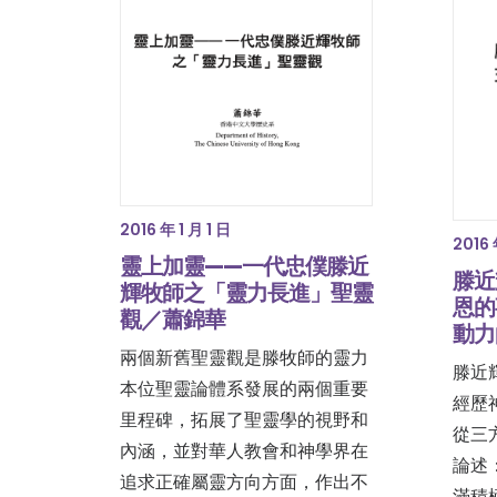
2016 年 1 月 1 日
2016 
靈上加靈——一代忠僕滕近
滕近
輝牧師之「靈力長進」聖靈
恩的
觀／蕭錦華
動力
兩個新舊聖靈觀是滕牧師的靈力
滕近
本位聖靈論體系發展的兩個重要
經歷
里程碑，拓展了聖靈學的視野和
從三
內涵，並對華人教會和神學界在
論述
追求正確屬靈方向方面，作出不
滿積