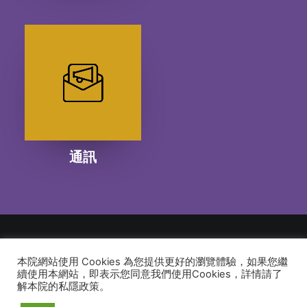
通訊
本院網站使用 Cookies 為您提供更好的瀏覽體驗，如果您繼
© 2026 建道神學院Alliance Bible Seminary. All rights reserved
續使用本網站，即表示您同意我們使用Cookies，詳情請了
解本院的私隱政策。