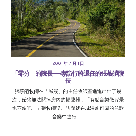
2001 年 7 月 1 日
「零分」的院長──專訪行將退任的張慕皚院
長
張慕皚牧師在「城浸」的主任牧師室進進出出了幾
次，始終無法關掉房內的揚聲器，「有點音樂做背景
也不錯吧！」張牧師説。訪問就在城浸幼稚園的兒歌
音樂中進行。…