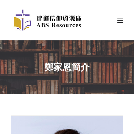
鄭家恩簡介