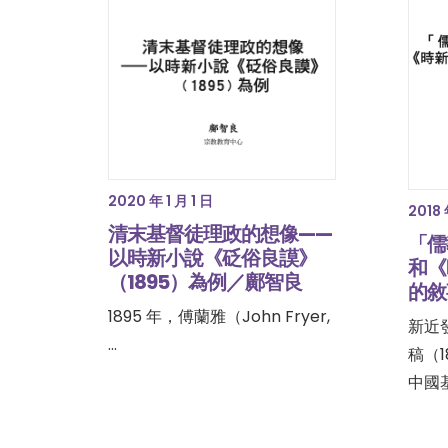
2020 年 1 月 1 日
2018 
清末基督徒理政的想像——
「儒
以時新小說《砭俗良謨》
和《
（1895）為例／鄺智良
的敘
1895 年，傅蘭雅（John Fryer,
新近
…
稿（
中國