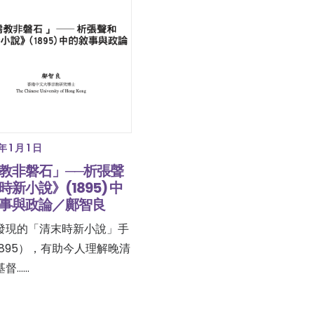
年 1 月 1 日
教非磐石」──析張聲
時新小說》(1895) 中
事與政論／鄺智良
發現的「清末時新小說」手
1895），有助今人理解晚清
基督……