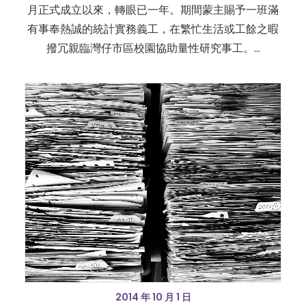
月正式成立以來，轉眼已一年。期間蒙主賜予一班滿
有事奉熱誠的統計實務義工，在繁忙生活或工餘之暇
撥冗親臨灣仔市區校園協助量性研究事工。…
2014 年 10 月 1 日