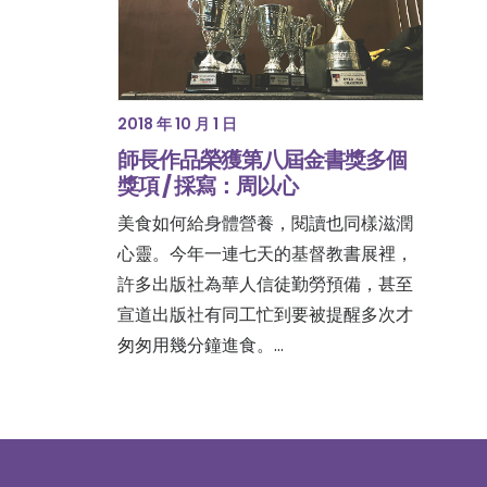
2018 年 10 月 1 日
師長作品榮獲第八屆金書獎多個
獎項 / 採寫：周以心
美食如何給身體營養，閱讀也同樣滋潤
心靈。今年一連七天的基督教書展裡，
許多出版社為華人信徒勤勞預備，甚至
宣道出版社有同工忙到要被提醒多次才
匆匆用幾分鐘進食。…