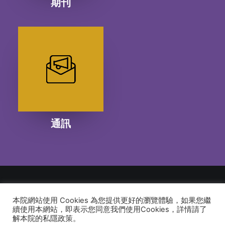
期刊
通訊
本院網站使用 Cookies 為您提供更好的瀏覽體驗，如果您繼
© 2026 建道神學院Alliance Bible Seminary. All rights reserved
續使用本網站，即表示您同意我們使用Cookies，詳情請了
解本院的私隱政策。