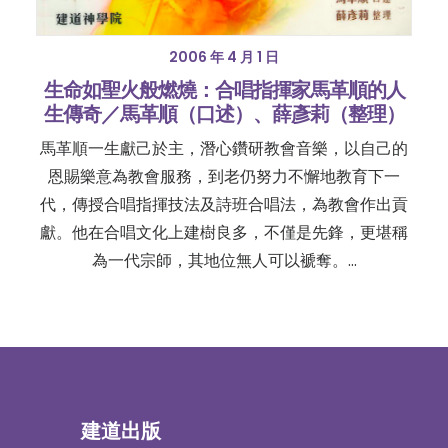
2006 年 4 月 1 日
生命如聖火般燃燒：合唱指揮家馬革順的人
生傳奇／馬革順（口述）、薛彥莉（整理）
馬革順一生獻己於主，潛心鑽研教會音樂，以自己的
恩賜樂意為教會服務，到老仍努力不懈地教育下一
代，傳授合唱指揮技法及詩班合唱法，為教會作出貢
獻。他在合唱文化上建樹良多，不僅是先鋒，更堪稱
為一代宗師，其地位無人可以褫奪。…
建道出版