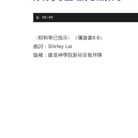
音訊播放器
00:00
〈耶和華已指示〉（彌迦書6:8）
曲詞：Shirley Lai
版權：建道神學院新祢呈敬拜隊