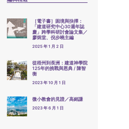
［電子書］困境與抉擇：
「建道研究中心30週年誌
慶」跨學科研討會論文集／
廖炳堂、倪步曉主編
2025 年 1 月 2 日
從梧州到長洲：建道神學院
125年的挑戰與恩典 / 陳智
衡
2023 年 10 月 1 日
微小教會的見證／高銘謙
2023 年 6 月 1 日