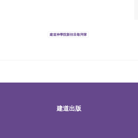
建道神學院新祢呈敬拜隊
建道出版