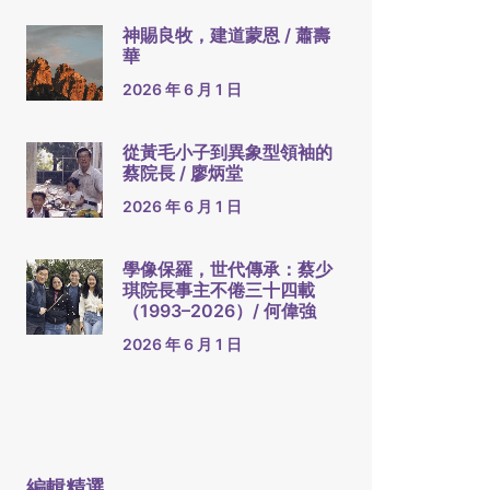
神賜良牧，建道蒙恩 / 蕭壽
華
2026 年 6 月 1 日
從黃毛小子到異象型領袖的
蔡院長 / 廖炳堂
2026 年 6 月 1 日
學像保羅，世代傳承：蔡少
琪院長事主不倦三十四載
（1993–2026）/ 何偉強
2026 年 6 月 1 日
編輯精選