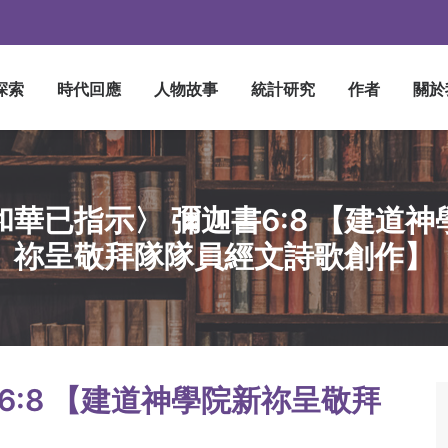
探索
時代回應
人物故事
統計研究
作者
關於
和華已指示〉 彌迦書6:8 【建道神
祢呈敬拜隊隊員經文詩歌創作】
6:8 【建道神學院新祢呈敬拜