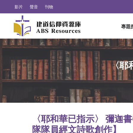
影片
聲音
刊物
專題
〈耶
〈耶和華已指示〉 彌迦書
隊隊員經文詩歌創作】