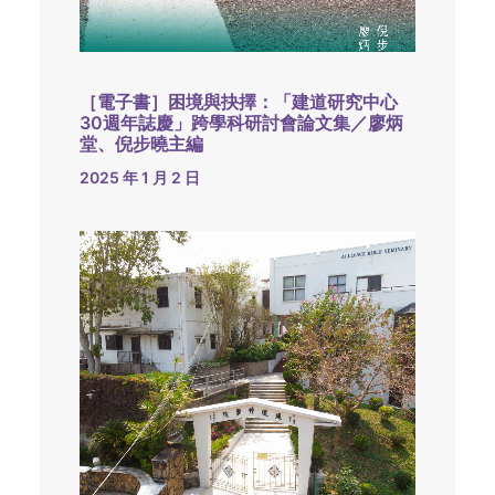
［電子書］困境與抉擇：「建道研究中心
30週年誌慶」跨學科研討會論文集／廖炳
堂、倪步曉主編
2025 年 1 月 2 日