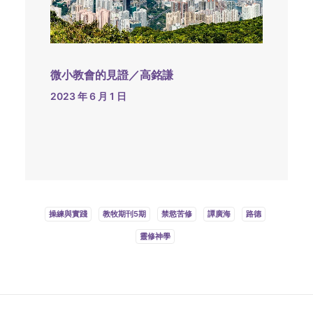
微小教會的見證／高銘謙
2023 年 6 月 1 日
操練與實踐
教牧期刊5期
禁慾苦修
譚廣海
路德
靈修神學