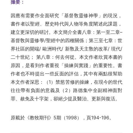
撮要：
因應有需要作全面研究「基督敎靈修神學」的現況，
書作者以聖經、歷史時代與人物等角度闡述此課題，
建立更深切的研討。本文簡介全書八章：第一至二章–
基督敎與靈修學/聖經中的四種關係；第三至七章：世
界社區的開端/ 歐洲時代/ 新敎及天主敎的改革/ 現代/
二十世紀； 第八章：何去何從。本文作者欣賞本書的
原因，是看到作者重視「操練與實踐」的重要性
。
書
作者也不時提出一些反面的評估，其中有兩點很幫助
本文作者深思：（1）禁慾苦修的操練，在現今的世代
往往帶有負面的意義及（2）路德集中全副精神面對
罪、赦免及十字架，卻絕少提及醫治、更新與復活。
原載於《教牧期刊》5期（1998），頁194-196。