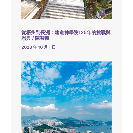
從梧州到長洲：建道神學院125年的挑戰與
恩典 / 陳智衡
2023 年 10 月 1 日