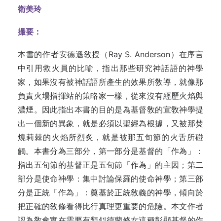
衛美玲
撮要：
本書的作者安德遜敎授（Ray S. Anderson）在序言
中引用救火員的比喻，指出那些研究神話語的神學
家，如果沒有被神話語所產生的效果所敎導，就像那
負責火場指揮站的策略家一樣，從來沒有經歷火焰與
濃煙。因此指出本書的目的是為基督敎的宣敎神學提
出一個新的異象，就是必須以聖經為根據，又被那焚
燒莉棘的火焰所烈炙，就是被那五旬節的火舌所碰
觸。本書分為三部分，第一部分是基督的「作為」：
指出五旬節的基督正是五旬節「作為」的主
因；
第二
部分是使命神學：集中討論保羅的使命神學；第三部
分是正統「作為」：奠基於正統敎義的神學，傾向於
把正確的敎條看得比行真理更重要的危險。
本文作
者
認為敎會實在需要有類似德蘭修女這種彰顯基督的作