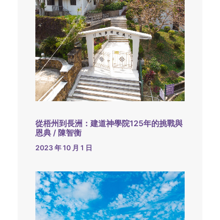
從梧州到長洲：建道神學院125年的挑戰與
恩典 / 陳智衡
2023 年 10 月 1 日