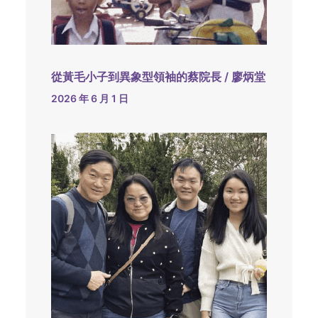
從黃毛小子到異象型領袖的蔡院長 / 廖炳堂
2026 年 6 月 1 日