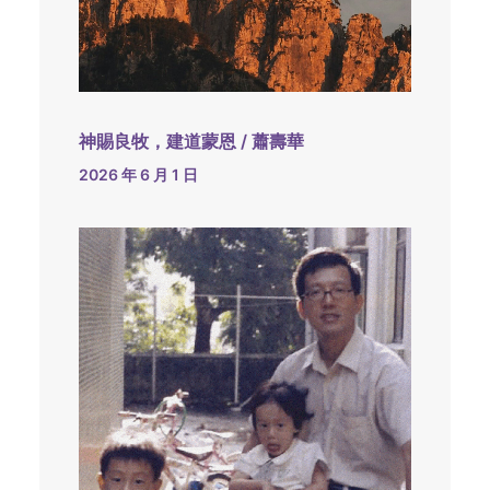
神賜良牧，建道蒙恩 / 蕭壽華
2026 年 6 月 1 日