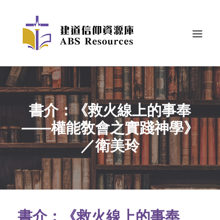
書介：《救火線上的事奉
——權能敎會之實踐神學》
／衛美玲
書介：《救火線上的事奉