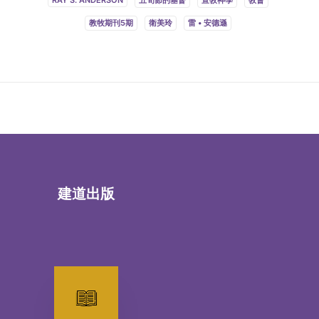
RAY S. ANDERSON
五旬節的基督
宣敎神學
敎會
教牧期刊5期
衛美玲
雷 • 安德遜
建道出版