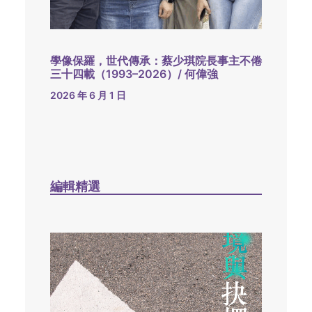
學像保羅，世代傳承：蔡少琪院長事主不倦
三十四載（1993–2026）/ 何偉強
2026 年 6 月 1 日
編輯精選