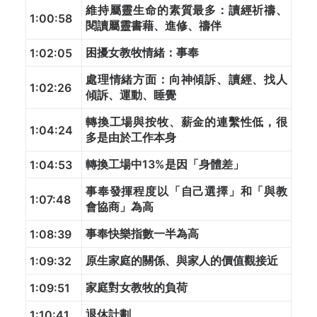
維持屬靈生命的素質最多：讀經祈禱、
1:00:58
閱讀屬靈書藉、進修、禱伴
困擾女教牧情緒：事奉
1:02:05
處理情緒方面：向神傾訴、讀經、找人
1:02:26
傾訴、運動、睡覺
轉換工場與按牧、薪金的連繫性低，很
1:04:24
多是由於工作本身
轉換工場中13%是因「身體差」
1:04:53
事奉發揮程度以「自己選擇」和「與教
1:07:48
會協商」為高
事奉快樂指數一半為高
1:08:39
原生家庭的關係、與家人的價值觀接近
1:09:32
家庭對女教牧的負荷
1:09:51
退休計劃
1:10:41