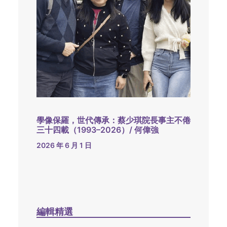
學像保羅，世代傳承：蔡少琪院長事主不倦
三十四載（1993–2026）/ 何偉強
2026 年 6 月 1 日
編輯精選