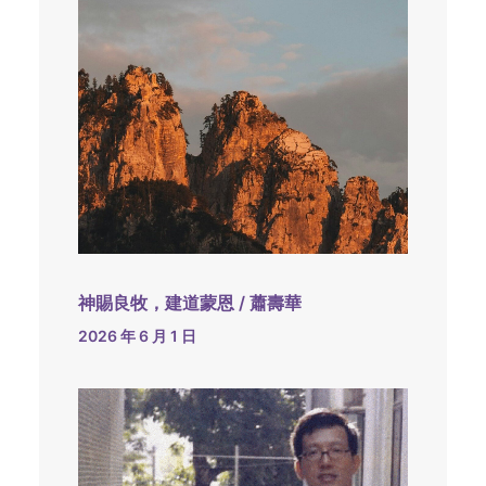
神賜良牧，建道蒙恩 / 蕭壽華
2026 年 6 月 1 日