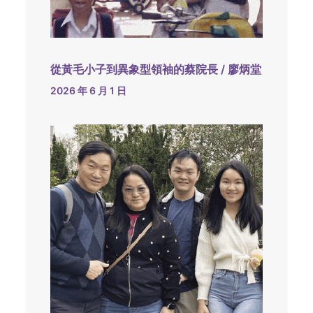
從黃毛小子到異象型領袖的蔡院長 / 廖炳堂
2026 年 6 月 1 日