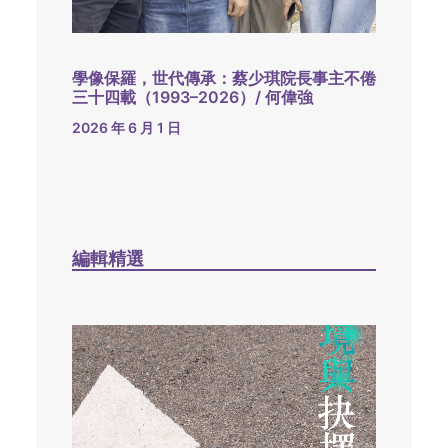
學像保羅，世代傳承：蔡少琪院長事主不倦
三十四載（1993–2026）/ 何偉強
2026 年 6 月 1 日
編輯精選