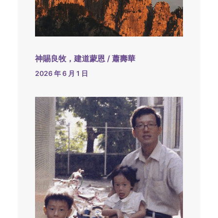
神賜良牧，建道蒙恩 / 蕭壽華
2026 年 6 月 1 日