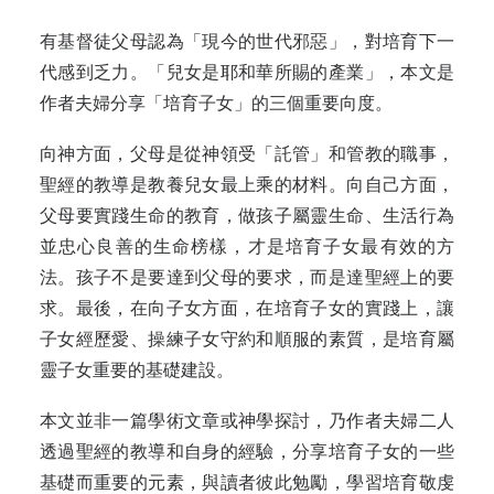
有基督徒父母認為「現今的世代邪惡」，對培育下一
代感到乏力
。「
兒女是耶和華所賜的產
業」，
本文是
作者夫婦分享「培育子女」的三個重要向度
。
向神方面，父母是從神領受「託管」和管教的職
事
，
聖經的教導是教養兒女最上乘的材
料。
向自己方面，
父母要實踐生命的教育，做孩子屬靈生命、生活行
為
並
忠心良
善
的生命榜
樣
，才是培育子女最有效的方
法
。
孩子不是要達到父母的要求，而是達聖經上的要
求
。
最後，在向子女方面，在培育子女的實踐上，讓
子女經歷愛、操練子女守約和順服的素質，是培育屬
靈子女重要的基礎建設
。
本文並非一篇學術文章或神學探討，乃作者夫婦二人
透過聖經的教導和自身的經驗，分享培育子女的一些
基礎而重要的元素，與讀者彼此勉勵，學習培育敬虔