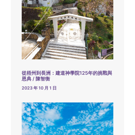
從梧州到長洲：建道神學院125年的挑戰與
恩典 / 陳智衡
2023 年 10 月 1 日