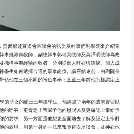
日」，實習部趁宣道會區聯會的執委及幹事們到學院來介紹宣
幹事姚添壽牧師、副總幹事郭瑞榮牧師及莫澤明牧師為應
及機構事奉經驗的牧者，分別從個人呼召與訓練、個人成
神學生如何選擇合適的事奉崗位。講座結束前，由副院長
帶領他在三個不同的崗位事奉；直至三年前他怎樣認定上
學的子女的碩士三年級學生，他經過了兩年的週末實習以
他的呼召；更肯定上帝賦予他的恩賜以及更確認上帝給予
部的要求，另一方面是他想更全面地去了解及認定上帝對
他的處境，用第一身的手法來報導這次座談會，及神在他