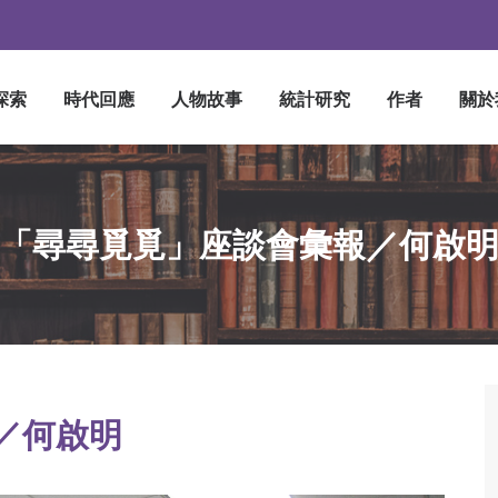
探索
時代回應
人物故事
統計研究
作者
關於
「尋尋覓覓」座談會彙報／何啟
／何啟明