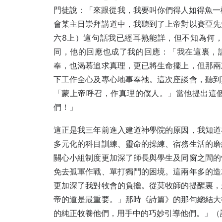
門徒說：「來跟從我，我要叫你們得人如得魚一
會某主日崇拜講道中，我聽到了上帝對以賽亞先
六8上）這句話我已經耳熟能詳，但不知為何
同，他的回應也成了我的回應：「我在這裏，
奉，也渴慕追求真理，更已將生命擺上，但那兩
下工作全心及專心地事奉祂。這次座談會，聽到
「蒙上帝呼召，作真理的僕人。」當他提出這
們！」
這正是我三年前進入建道神學院的原因，我知道
多元化的科目訓練、靈命的操練、宿務生活的磨
關心小組制度更加深了師長與學生及同窗之間的
免去孤軍作戰、單打獨鬥的困境。這兩年多的造
更加深了我對牧會的負擔。從莫牧師的提醒裏，
帝的道是最重要。」那時《詩篇》的那句總結大
的純正牧養他們，用手中的巧妙引導他們。」（