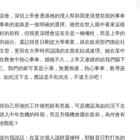
談會，深信上帝會透過祂的僕人幫助我更清楚前面的事奉
事奉的道路是一個明確的選擇。雖然在世人眼中看來這樣
好的前程，但我更深體會這並非是一種犧牲，而是上帝的
的福分。還記得昔日剛從大學畢業，就在政府部們擔起社
主管，更與在大學時所認識的女朋友結成連理。她在某中
在教會中熱心事奉。婚後不久，上帝又連續的給我們賜下
三。我們的家可算是小康，無憂無慮，熱心事奉，教導孩
。如此活下去，應該是不枉此生，不違天示吧！
得自己所做的工作雖然頗有意義，可是總認為如此活下去
踏入中年危機的時期，而且升職機會擺在面前，為何會有
挑戰呢？
道向我說話：在某次個人讀經靈修時，耶穌昔日對打魚的