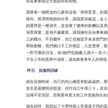
尋覓事奉崗位方面如何幫助他。
我懷着一個開放的心參加這個「尋尋覓覓」的座
路向。莫澤明牧師的分享，讓我更深確認，走上
的選擇是一種損失，是放棄了優厚的薪酬以及美
深恩厚愛，是祂不嫌棄我，讓我擁有這份事奉祂
工的職分。不到幾年，自己也被提升為某部門的
學執教鞭，我們兩口子工作穩定，入息豐厚，更
一對可愛的兒女，他/她們也相繼入讀小一及小
子在上帝的恩典中成長，成為教會青年人的榜樣
呼召、負擔與訓練
就在這個時候，自己的內心總是有點戚戚然，覺
並非是最聰明的投資。自忖自己年僅三十，並非
這種不安現狀，想着要有更大的工作意義與生命
就在此時，我想起了大學時期上帝透過不同的渠