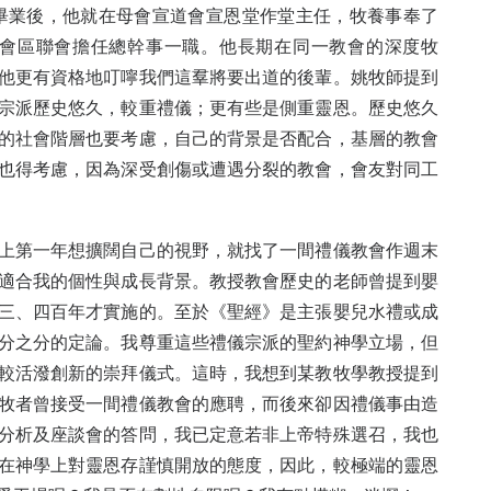
年畢業後，他就在母會宣道會宣恩堂作堂主任，牧養事奉了
道會區聯會擔任總幹事一職。他長期在同一教會的深度牧
他更有資格地叮嚀我們這羣將要出道的後輩。姚牧師提到
宗派歷史悠久，較重禮儀；更有些是側重靈恩。歷史悠久
的社會階層也要考慮，自己的背景是否配合，基層的教會
也得考慮，因為深受創傷或遭遇分裂的教會，會友對同工
上第一年想擴闊自己的視野，就找了一間禮儀教會作週末
適合我的個性與成長背景。教授教會歷史的老師曾提到嬰
三、四百年才實施的。至於《聖經》是主張嬰兒水禮或成
分之分的定論。我尊重這些禮儀宗派的聖約神學立場，但
較活潑創新的崇拜儀式。這時，我想到某教牧學教授提到
牧者曾接受一間禮儀教會的應聘，而後來卻因禮儀事由造
分析及座談會的答問，我已定意若非上帝特殊選召，我也
在神學上對靈恩存謹慎開放的態度，因此，較極端的靈恩