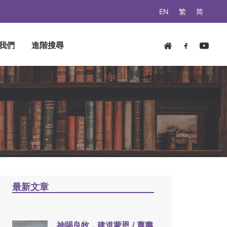
EN
繁
简
我們
進階搜尋
明
最新文章
神賜良牧，建道蒙恩 / 蕭壽