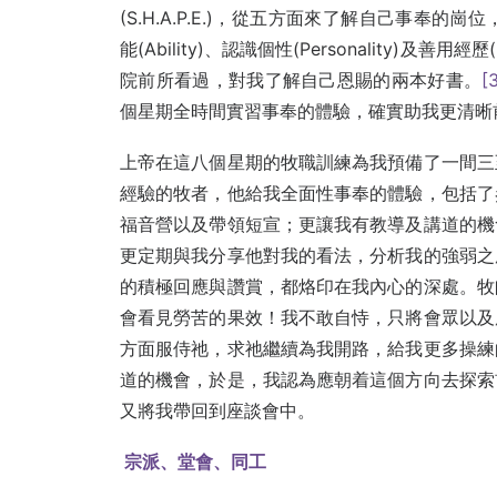
(S.H.A.P.E.)，從五方面來了解自己事奉的崗位，即
能(Ability)、認識個性(Personality)及善用經歷(
院前所看過，對我了解自己恩賜的兩本好書。
[
個星期全時間實習事奉的體驗，確實助我更清晰
上帝在這八個星期的牧職訓練為我預備了一間三
經驗的牧者，他給我全面性事奉的體驗，包括了
福音營以及帶領短宣；更讓我有教導及講道的機
更定期與我分享他對我的看法，分析我的強弱之
的積極回應與讚賞，都烙印在我內心的深處。牧
會看見勞苦的果效！我不敢自恃，只將會眾以及
方面服侍祂，求祂繼續為我開路，給我更多操練
道的機會，於是，我認為應朝着這個方向去探索
又將我帶回到座談會中。
宗派、堂會、同工