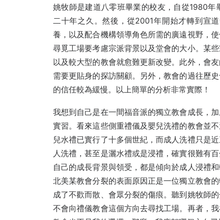
姚牧師是建道八零班畢業的校友，自從1980
二十年之久。然後，從2001年開始才轉到宣
養，以及配合機構領導角色所需的廣遠視野，使
尋覓工場要考慮宗派背景以及堂會的大小。某些
以及較大型的教會就愈難更新改變。此外，會友
需要更貼身的探訪關顧。另外，教會的過往歷史
的信任較為緩慢。以上簡單的分析非常實際！
我想到自己是在一間福音派的獨立教會成長，加
實習。看來這些側重禮儀及嬰兒洗禮的教會並不
兒水禮已實行了十多個世紀，而成人洗禮只是近
人洗禮，甚至是灑水禮或是浸禮，確實很難有百
自己的成長背景與領受，都是傾向於成人浸禮和
北美某教會分裂的表面原因正是一位獨立教會的
成了不歡而散、會眾分裂的傷痕。聽到姚牧師的
不會向禮儀教會這個方向去尋找工場。再者，我