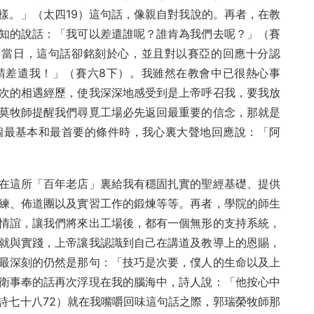
樣。」（太四19）這句話，像親自對我說的。再者，在教
知的說話：「我可以差遣誰呢？誰肯為我們去呢？」（賽
，當日，這句話卻銘刻於心，並且對以賽亞的回應十分認
請差遣我！」（賽六8下）。我雖然在教會中已很熱心事
次的相遇經歷，使我深深地感受到是上帝呼召我，要我放
莫牧師提醒我們尋覓工場必先返回最重要的信念，那就是
個最基本和最首要的條件時，我心裏大聲地回應說：「阿
在這所「百年老店」裏給我有穩固扎實的聖經基礎、提供
練、佈道團以及實習工作的鍛煉等等。再者，學院的師生
情誼，讓我們將來出工場後，都有一個無形的支持系統，
就與實踐，上帝讓我認識到自己在講道及教導上的恩賜，
最深刻的仍然是那句：「技巧是次要，僕人的生命以及上
衛事奉的話再次浮現在我的腦海中，詩人說：「他按心中
詩七十八72）就在我嘴嚼回味這句話之際，郭瑞榮牧師那