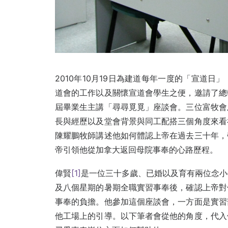
2010年10月19日為建道每年一度的「宣道
道會的工作以及關懷宣道會學生之便，邀請了總
屆畢業生主講「尋尋覓覓」座談會。三位富牧會
長與經歷以及堂會背景與同工配搭三個角度來看
陳耀鵬牧師講述他如何體認上帝在過去三十年，
帝引領他從加拿大返回母院事奉的心路歷程。
偉賢
[1]
是一位三十多歲、已婚以及育有兩位念小
及八個星期的暑期全職實習事奉後，確認上帝對
事奉的負擔。他參加這個座談會，一方面是實習
他工場上的引導。以下筆者會從他的角度，代入