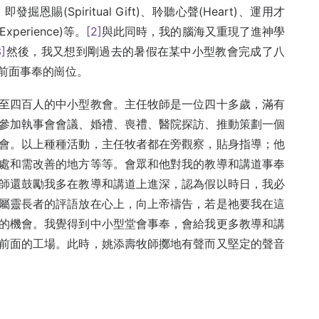
發掘恩賜(Spiritual Gift)、聆聽心聲(Heart)、運用才
Experience)等。
[2]
與此同時，我的腦海又重現了進神學
3]
然後，我又想到剛過去的暑假在某中小型教會完成了八
前面事奉的崗位。
至四百人的中小型教會。主任牧師是一位四十多歲，滿有
參加執事會會議、婚禮、喪禮、醫院探訪、推動策劃一個
會。以上種種活動，主任牧者都在旁觀察，貼身指導；他
處和需改善的地方等等。會眾和他對我的教導和講道事奉
師還鼓勵我多在教導和講道上進深，認為假以時日，我必
屬靈長者的評語放在心上，向上帝禱告，若是祂要我在這
的機會。我覺得到中小型堂會事奉，會給我更多教導和講
前面的工場。此時，姚添壽牧師擲地有聲而又堅定的聲音