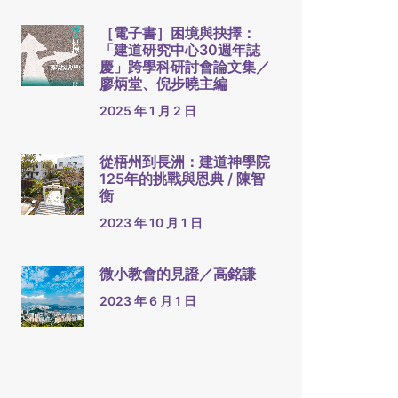
［電子書］困境與抉擇：
「建道研究中心30週年誌
慶」跨學科研討會論文集／
廖炳堂、倪步曉主編
2025 年 1 月 2 日
從梧州到長洲：建道神學院
125年的挑戰與恩典 / 陳智
衡
2023 年 10 月 1 日
微小教會的見證／高銘謙
2023 年 6 月 1 日