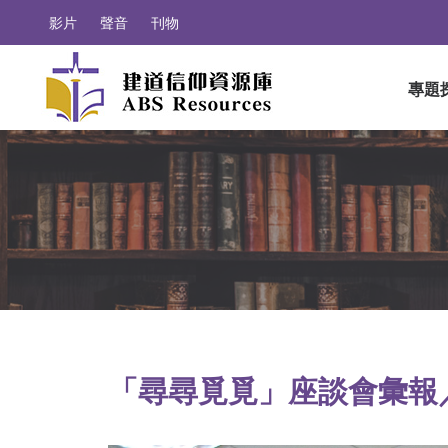
影片
聲音
刊物
專題
「尋尋覓覓」座談會彙報