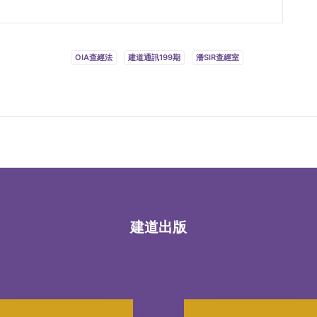
OIA查經法
建道通訊199期
潘SIR查經室
建道出版