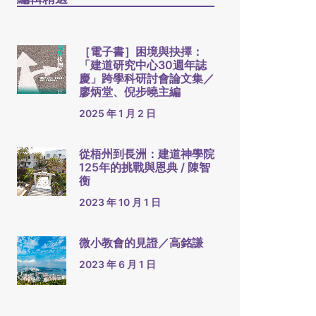
［電子書］困境與抉擇：
「建道研究中心30週年誌
慶」跨學科研討會論文集／
廖炳堂、倪步曉主編
2025 年 1 月 2 日
從梧州到長洲：建道神學院
125年的挑戰與恩典 / 陳智
衡
2023 年 10 月 1 日
微小教會的見證／高銘謙
2023 年 6 月 1 日