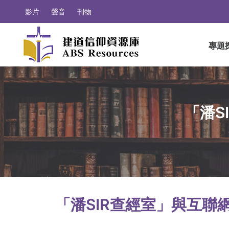
影片
聲音
刊物
專題
「潘S
「潘SIR查經室」與互聯網