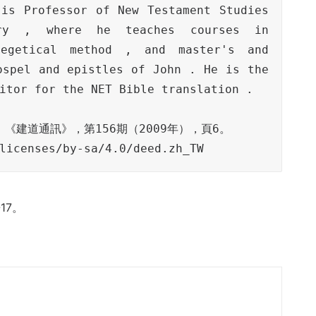
is Professor of New Testament Studies 
ary , where he teaches courses in 
egetical method , and master's and 
spel and epistles of John . He is the 
licenses/by-sa/4.0/deed.zh_TW
17。