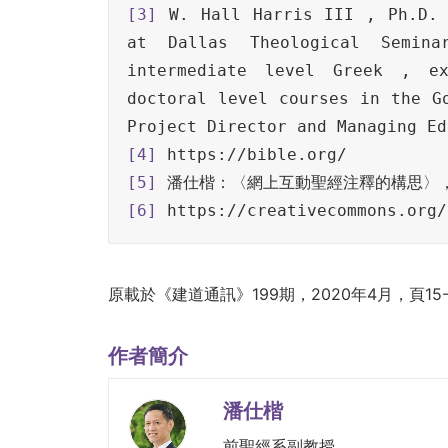
[3]
 W. Hall Harris III , Ph.D. 
at Dallas Theological Semin
intermediate level Greek , ex
doctoral level courses in the Go
[4]
[5]
[6]
 https://creativecommons.org/
原載於《建道通訊》199期，2020年4月，頁15-
作者簡介
潘仕楷
前聖經系副教授