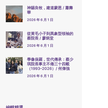
神賜良牧，建道蒙恩 / 蕭壽
華
2026 年 6 月 1 日
從黃毛小子到異象型領袖的
蔡院長 / 廖炳堂
2026 年 6 月 1 日
學像保羅，世代傳承：蔡少
琪院長事主不倦三十四載
（1993–2026）/ 何偉強
2026 年 6 月 1 日
編輯精選