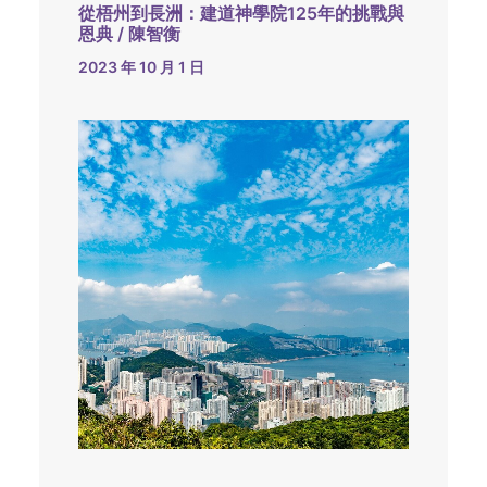
從梧州到長洲：建道神學院125年的挑戰與
恩典 / 陳智衡
2023 年 10 月 1 日