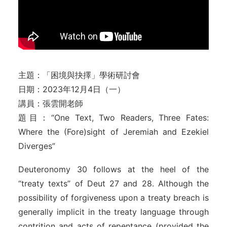
主題：「困境與抉擇」學術研討會
日期：2023年12月4日（一）
講員：張雲開老師
題目：“One Text, Two Readers, Three Fates:
Where the (Fore)sight of Jeremiah and Ezekiel
Diverges”
Deuteronomy 30 follows at the heel of the
“treaty texts” of Deut 27 and 28. Although the
possibility of forgiveness upon a treaty breach is
generally implicit in the treaty language through
contrition and acts of repentance (provided the