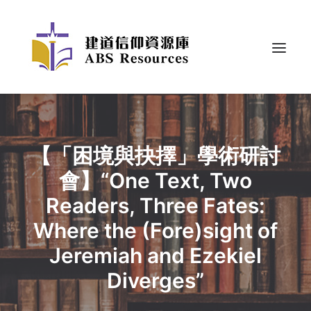
【「困境與抉擇」學術研討
會】“One Text, Two
Readers, Three Fates:
Where the (Fore)sight of
Jeremiah and Ezekiel
Diverges”