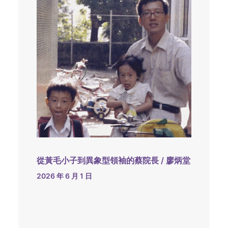
從黃毛小子到異象型領袖的蔡院長 / 廖炳堂
2026 年 6 月 1 日