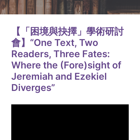
【「困境與抉擇」學術研討
會】“One Text, Two
Readers, Three Fates:
Where the (Fore)sight of
Jeremiah and Ezekiel
Diverges”