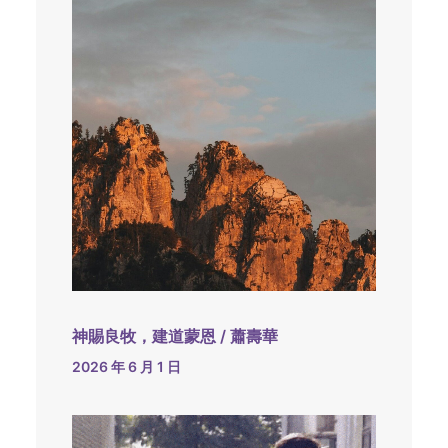
神賜良牧，建道蒙恩 / 蕭壽華
2026 年 6 月 1 日