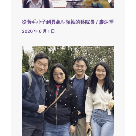
從黃毛小子到異象型領袖的蔡院長 / 廖炳堂
2026 年 6 月 1 日