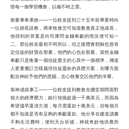
惜每一個學習機會，以備不時之需。
衡量事奉果效——一位校友提到三十五年前畢業時向
一位師長請教，將來牧會怎可知道教會真正地成長，
他得到的答案是向司庫問金錢奉獻的情況便可知一
二。那位校友最初不明所以，但之後體會耶穌也曾肯
定信徒的財寶在那裏，他們的心也在那裏。當然金錢
奉獻只是衡量一個信徒愛主的心其中一個標準，傳道
人更要釐訂怎樣裁培信徒靈命的具體方案，在哪方面
配合神給予他們的恩賜，忠心牧養交託他們的羊羣。
靠神成就事工——一位校友提到教會在擴堂期間面對
很大的經濟壓力，銀行按揭超過一千萬美元，而因為
希望儘早還清欠債，每月需還款十萬美元，但每個月
都不知道是否有足夠的奉獻還款。他分享在建道讀書
不夠生活費時，便到天台祈禱，神就奇妙地供應所