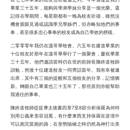
畢業三十五年，能夠與學弟學妹分享是一個光榮。還
記得在學期間，每星期都有一晚為校友祈禱，雖然沒
機會親眼見過或認識學兄學姊們，但亦略知他們的事
奉，甚至很多忠心事奉的校友成為自己學效的榜樣。
二零零零年我仍在溫哥華牧會。六五年在建道畢業的
十位校友於那年在溫哥華舉行了一個聚會，慶祝畢業
三十五年。他們邀請當時仍在世的前師長陳終道牧師
訓勉，然後十位建道校友一同齊話當年。我有幸被邀
出席，其中有三個的提醒和五個校友的分享，記憶猶
新。轉眼自己畢業也三十五年了，那些原則亦能幫助
我過往的事奉。
陳終道牧師從提摩太後書四章7至8節分析保羅為何特
別用公義來形容冠冕，有什麼東西支持保羅在逆境中
可以跑完當跑的路；在形勢險峻之時仍然為神打出美