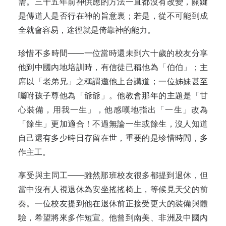
需。三十五年前神供應的方法一直都沒有改變，關鍵
是傳道人是否行在神的旨意裏；若是，從不可能到成
全就會容易，途徑就是倚靠神的能力。
珍惜不多時間——一位當時還未到六十歲的校友分享
他到中國內地培訓時，有信徒已稱他為「伯伯」；主
席以「老弟兄」之稱謂邀他上台講道；一位姊妹甚至
囑咐孩子尊他為「爺爺」。他教會那年的主題是「甘
心裝備，用我一生」，他感嘆地指出「一生」改為
「餘生」更加適合！不過無論一生或餘生，沒人知道
自己還有多少時日存留在世，重要的是珍惜時間，多
作主工。
享受與主同工——雖然那班校友很多都提到退休，但
當中沒有人視退休為安坐搖搖椅上，等候見天父的前
奏。一位校友提到他在退休前正接受更大的裝備與體
驗，希望將來多作短宣。他曾到南美、非洲及中國內