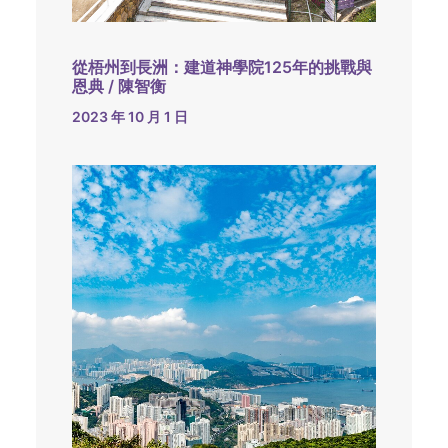
從梧州到長洲：建道神學院125年的挑戰與
恩典 / 陳智衡
2023 年 10 月 1 日