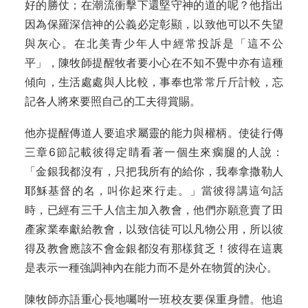
好的勝仗；在潮流衝擊下還堅守神的道的呢？他指出
因為保羅深信神的公義必定彰顯，以致他可以不失望
與灰心。在北美青少年人中經常投訴是「這不公
平」，陳牧師提醒牧者要小心在不知不覺中亦有這種
傾向，生活處處與人比較，事奉也常常斤斤計較，忘
記各人將來要照自己的工夫得賞賜。
他亦提醒傳道人要追求屬靈的能力與權柄。使徒行傳
三章6節記載彼得定睛看著一個生來瘸腿的人說：
「金銀我都沒有，只把我所有的給你，我奉拿撒勒人
耶穌基督的名，叫你起來行走。」當彼得講這句話
時，已經有三千人信主加入教會，他們亦願意賣了田
產家業奉獻給教會，以致信徒可以凡物公用，所以彼
得及教會應該不會金銀都沒有那樣貧乏！彼得在這裏
是表示一種強調神內在能力而不是外在物質的決心。
陳牧師亦語重心長地囑咐一班校友要保重身體。他追