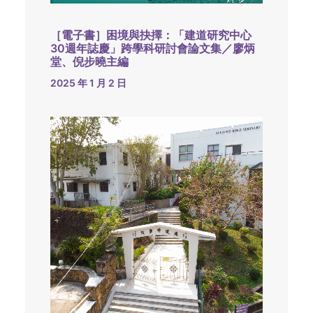
［電子書］困境與抉擇：「建道研究中心
30週年誌慶」跨學科研討會論文集／廖炳
堂、倪步曉主編
2025 年 1 月 2 日