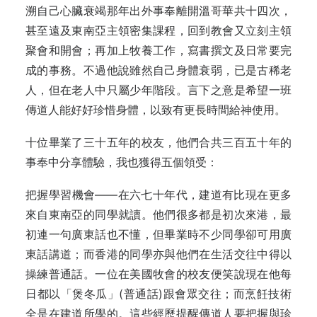
溯自己心臟衰竭那年出外事奉離開溫哥華共十四次，
甚至遠及東南亞主領密集課程，回到教會又立刻主領
聚會和開會；再加上牧養工作，寫書撰文及日常要完
成的事務。不過他說雖然自己身體衰弱，已是古稀老
人，但在老人中只屬少年階段。言下之意是希望一班
傳道人能好好珍惜身體，以致有更長時間給神使用。
十位畢業了三十五年的校友，他們合共三百五十年的
事奉中分享體驗，我也獲得五個領受：
把握學習機會——在六七十年代，建道有比現在更多
來自東南亞的同學就讀。他們很多都是初次來港，最
初連一句廣東話也不懂，但畢業時不少同學卻可用廣
東話講道；而香港的同學亦與他們在生活交往中得以
操練普通話。一位在美國牧會的校友便笑說現在他每
日都以「煲冬瓜」(普通話)跟會眾交往；而烹飪技術
全是在建道所學的。這些經歷提醒傳道人要把握與珍