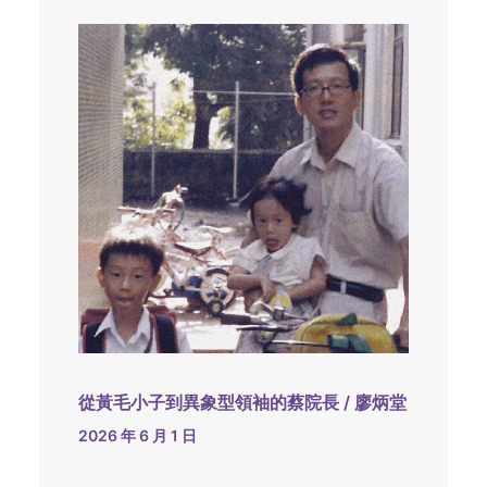
從黃毛小子到異象型領袖的蔡院長 / 廖炳堂
2026 年 6 月 1 日