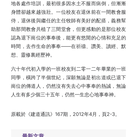
地各處作培訓，最初很多因水土不服而病倒，但漸漸
身體卻越來越強壯。一位校友在退休前在一間教會服
侍，退休後與繼任的主任牧師有美好的配搭，義務幫
助那間教會共植了三間堂會，但更感動的是那位校友
認為退下崗位的事奉後，能更有悠閒的心情和充足的
時間，去作生命的事奉——在祈禱、讚美、讀經、默
想、靈修裏經歷神。
六十年代初入學的一班校友到二零一二年畢業的一班
同學，橫跨了半個世紀，深願無論是初出道或已退下
崗位的傳道人，仍然沒有失去心中事奉的熱誠，無論
人生有多少個三十五年，仍然一生忠心地事奉神。
原載於
《建道通訊》167期，2012年4月，頁2-3。
最新文章