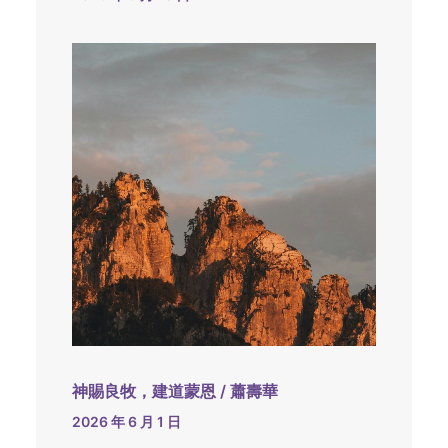
神賜良牧，建道蒙恩 / 蕭壽華
2026 年 6 月 1 日