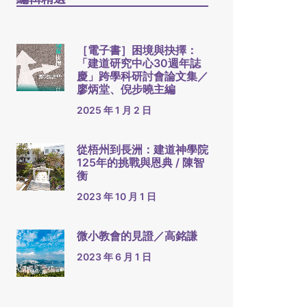
［電子書］困境與抉擇：
「建道研究中心30週年誌
慶」跨學科研討會論文集／
廖炳堂、倪步曉主編
2025 年 1 月 2 日
從梧州到長洲：建道神學院
125年的挑戰與恩典 / 陳智
衡
2023 年 10 月 1 日
微小教會的見證／高銘謙
2023 年 6 月 1 日