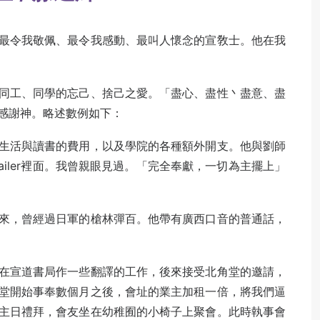
最令我敬佩、最令我感動、最叫人懷念的宣敎士。他在我
同工、同學的忘己、捨己之愛。「盡心、盡性丶盡意、盡
感謝神。略述數例如下：
生活與讀書的費用，以及學院的各種額外開支。他與劉師
ailer裡面。我曾親眼見過。「完全奉獻，一切為主擺上」
來，曾經過日軍的槍林彈百。他帶有廣西口音的普通話，
在宣道書局作一些翻譯的工作，後來接受北角堂的邀請，
堂開始事奉數個月之後，會址的業主加租一倍，將我們逼
主日禮拜，會友坐在幼稚囿的小椅子上聚會。此時執事會