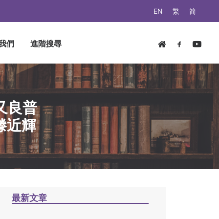
EN
繁
简
我們
進階搜尋
又良普
滕近輝
最新文章