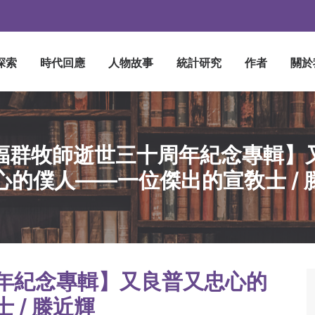
探索
時代回應
人物故事
統計研究
作者
關於
福群牧師逝世三十周年紀念專輯】
心的僕人——一位傑出的宣敎士 / 
年紀念專輯】又良普又忠心的
 / 滕近輝