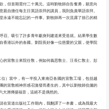
款，但首期需付二十萬元。這時劉牧師自告奮勇，願意向
意親自擔任每主日英語崇拜的講員，我則負責華語崇拜。
堂永遠不能忘記的一件事。劉牧師再一次流露了捨己的精
呼召、吸引了許多青年獻身到建道來受造就。結果學生數
自香港以外的各國。劉院長好像一位慈愛的父親，使學院
心的宣敎士來院任敎，例如何義思敎士、汪長仁敎士、彭
二位）當中，有一半投入東南亞各國的宣敎工場，包括越
團的宣敎精神所感召激發而產生的，其中以劉牧師伉儷的
六大洲傳揚福音，這絕不是偶然的。
請在宣道出版社工作期內，我翻譯了一本書，成為我最大