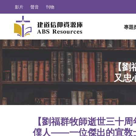
影片
聲音
刊物
專題
【劉
又忠
【劉福群牧師逝世三十周
僕人——一位傑出的宣敎士