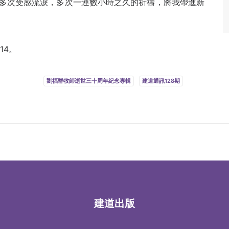
多次受感流淚，多次一連數小時之久的祈禱，將我帶進新
14。
劉福群牧師逝世三十周年紀念專輯
建道通訊128期
建道出版