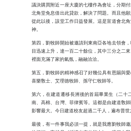
議決購買附近一座大廈的七樓作為會址，分期付
北角堂免息借出此貸款，解決了問題。而且他願
從此以後，該堂工作日益發展。這是宣道會北角
神。
第四，劉牧師開始被邀請到東南亞各地去領會，
目迅速上升，達一百二十餘位，其中三分之二來
裡面充滿了家的氣氛，融融洽洽。
第五，劉牧師的精神感召了好幾位具有恩賜與愛
喜樂敎士、艾理德牧師、孫守仁牧師等。
第六，在建道遷移長洲後的首屆畢業生（二十
南、高棉、台灣、菲律賓等。這都是由建道敎師
影響最大。今日建道校友超過二千人，遍布普世
最後，有一件事我必須一提，就是我應劉牧師邀