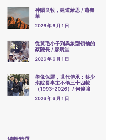
神賜良牧，建道蒙恩 / 蕭壽
華
2026 年 6 月 1 日
從黃毛小子到異象型領袖的
蔡院長 / 廖炳堂
2026 年 6 月 1 日
學像保羅，世代傳承：蔡少
琪院長事主不倦三十四載
（1993–2026）/ 何偉強
2026 年 6 月 1 日
編輯精選