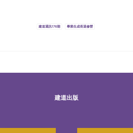
。
建道通訊176期
畢業生成長退修營
建道出版