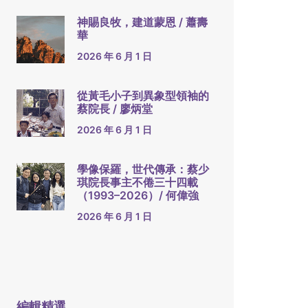
神賜良牧，建道蒙恩 / 蕭壽
華
2026 年 6 月 1 日
從黃毛小子到異象型領袖的
蔡院長 / 廖炳堂
2026 年 6 月 1 日
學像保羅，世代傳承：蔡少
琪院長事主不倦三十四載
（1993–2026）/ 何偉強
2026 年 6 月 1 日
編輯精選