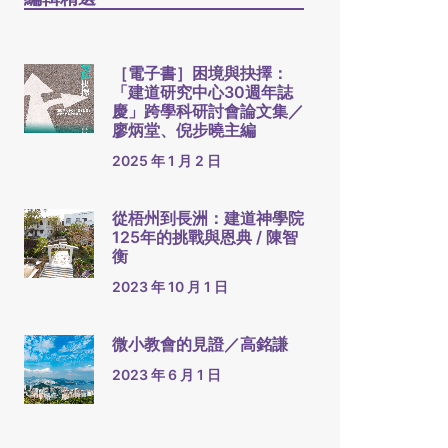
［電子書］困境與抉擇：
「建道研究中心30週年誌
慶」跨學科研討會論文集／
廖炳堂、倪步曉主編
2025 年 1 月 2 日
從梧州到長洲：建道神學院
125年的挑戰與恩典 / 陳智
衡
2023 年 10 月 1 日
微小教會的見證／高銘謙
2023 年 6 月 1 日